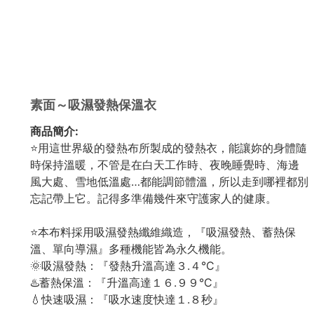
素面～吸濕發熱保溫衣
商品簡介:
⭐用這世界級的發熱布所製成的發熱衣，能讓妳的身體隨
時保持溫暖，不管是在白天工作時、夜晚睡覺時、海邊
風大處、雪地低溫處…都能調節體溫，所以走到哪裡都別
忘記帶上它。記得多準備幾件來守護家人的健康。
⭐本布料採用吸濕發熱纖維織造，『吸濕發熱、蓄熱保
溫、單向導濕』多種機能皆為永久機能。
🌞吸濕發熱：『發熱升溫高達３.４°C』
♨️蓄熱保溫：『升溫高達１６.９９°C』
💧快速吸濕：『吸水速度快達１.８秒』