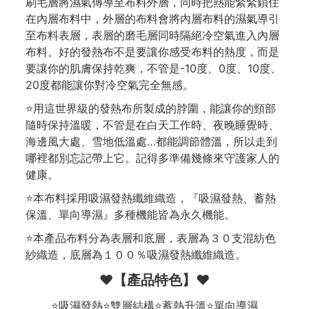
刷毛層將濕氣傳導至布料外層，同時把熱能緊緊鎖住
在內層布料中，外層的布料會將內層布料的濕氣導引
至布料表層，表層的磨毛層同時隔絕冷空氣進入內層
布料。好的發熱布不是要讓你感受布料的熱度，而是
要讓你的肌膚保持乾爽，不管是-10度、0度、10度、
20度都能讓你對冷空氣完全無感。
⭐用這世界級的發熱布所製成的脖圍，能讓你的頸部
隨時保持溫暖，不管是在白天工作時、夜晚睡覺時、
海邊風大處、雪地低溫處…都能調節體溫，所以走到
哪裡都別忘記帶上它。記得多準備幾條來守護家人的
健康。
⭐本布料採用吸濕發熱纖維織造，『吸濕發熱、蓄熱
保溫、單向導濕』多種機能皆為永久機能。
⭐本產品布料分為表層和底層，表層為３０支混紡色
紗織造，底層為１００％吸濕發熱纖維織造。
❤️【產品特色】❤️
⭐吸濕發熱⭐雙層結構⭐蓄熱升溫⭐單向導濕