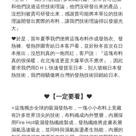
和他們說過這些技術理論，他們沒研發出來的產品，
沒想到被貴司研發出來，感謝貴司能將本單位的技術
理論開發出實際的布料，讓我們技術理論得以發揚光
大』
❤️於是，當年夏季我們便將這塊布料作成發熱衣、發
熱褲、發熱脖圍寄給日本客戶看，並於秋冬首次在日
本推出，沒想到真的一炮而紅，客戶說：『這塊布料
真的很保暖，在北海道更是大爆單供不應求』，因此
要求我們用DＨＬ快速發貨至日本，別人號稱日本發
熱技術，我們很驕傲將台灣的發熱技術回銷給日本。
❤️【一定要看】❤️
⭐這塊獨步全球的吸濕發熱布，一塊小小布料上竟藏
有許多世界頂尖的技術，布料織成內外雙層，內層採
用Fire Hot吸濕發熱纖維製成，發熱纖維將皮膚表層
濕氣迅速吸走，並同時與濕氣振盪產生熱能，內層的