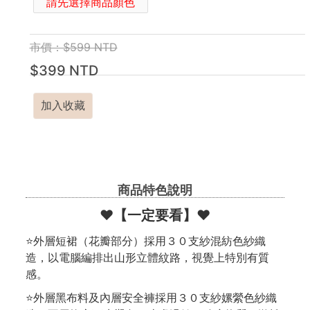
請先選擇商品顏色
市價：$599 NTD
$399 NTD
加入收藏
商品特色說明
❤️【一定要看】❤️
⭐外層短裙（花瓣部分）採用３０支紗混紡色紗織
造，以電腦編排出山形立體紋路，視覺上特別有質
感。
⭐外層黑布料及內層安全褲採用３０支紗嫘縈色紗織