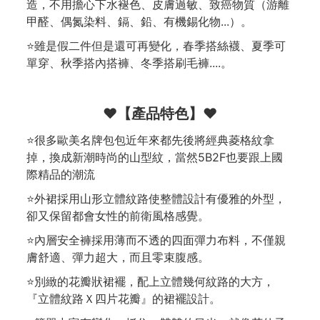
造，不用擔心下水褪色、皮膚過敏、致癌物質（游離
甲醛、偶氮染料、鎘、鉛、有機錫化物...）。
⭐雖是假二件但是還可再變化，春季搭絲襪、夏季可
單穿、秋季搭內搭褲、冬季搭刷毛褲....。
❤️【產品特色】❤️
⭐很多歐美名牌包包近年來都先後將經典菱格紋拿
掉，換成新潮時尚的山型紋，當然5B2F也要跟上國
際精品的潮流
⭐外裙採用山形立體紋路使整體設計有優雅的外型，
卻又保留都會女性的前衛風格感覺。
⭐內層安全褲採用薄而不透的四面彈力布料，不僅親
膚舒適、彈力超大，而且零束腹感。
⭐別緻的花瓣狀裙襬，配上立體幾何紋路的大方，
『立體紋路Ｘ四片花瓣』的裙襬設計。