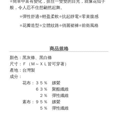
⭐簡單中富有變化，抓住一雙雙的目光，就像花仙子
般，令人忍不住想翩然起舞。
⭐彈性舒適⭐輕盈柔軟⭐抗起靜電⭐零束腹感
⭐花瓣造型⭐立體紋路⭐俏麗裙褲⭐前衛風格
商品規格
顏色：黑灰條、黑白條
尺寸：Ｆ（Ｍ～ＸＬ皆可穿著）
產地：台灣製
成分：
花布：３５％ 嫘縈
６３％ 聚酯纖維
２％ 彈性纖維
素布：９５％ 嫘縈
５％ 彈性纖維