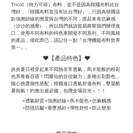
Tricot（特力可得）布料，並不是因為韓國布料比台
灣好，『韓國布料並沒有比台灣好』，只因為韓國這
款強撚紗線的撚度與台灣的不同，摸起來有仿麻感
（沙沙的感覺），所以我們就請貿易商幫我們辦理進
口，使用不同布料的特色來開發不同系列、不同風格
的產品，僅此而已，請記住一點『台灣機能布料世界
第一』。
❤️【產品特色】❤️
炎炎夏日裡穿起來不悶熱非常透氣，馬卡龍般的粉彩
色系青春百搭！閃耀你的自信魅力，多種出彩顏色，
隨心挑選個性搭配，韓國進口透氣舒適布料，擊退酷
暑熱氣！約會出遊必備，包攬全場目光～！！
⭐透氣材質⭐強撚紗線⭐馬卡龍色⭐仿麻觸感
⭐防毬抗皺⭐垂墜感好⭐彈性舒性⭐防止變形