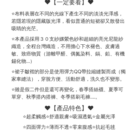
❤️【一定要看】❤️
⭐布料表層在不同的光線下產生不同的淡淡光澤感，
若隱若現的隱藏版光澤，看似普通的短裙卻又散發出
吸睛的光茫。
⭐本產品採用３０支紗嫘縈色紗和超細的亮光尼龍紗
織造，全程台灣織造，不用擔心下水褪色、皮膚過
敏、致癌物質（游離甲醛、偶氮染料、鎘、鉛、有機
錫化物...）
⭐裙子皺褶的部分是使用彈力QQ帶拉縮縫製而成（獨
家車縫法），穿脫方便、活動舒適，洗久也不變形。
⭐雖是假二件但是還可再變化，春季搭絲襪、夏季可
單穿、秋季搭內搭褲、冬季搭刷毛褲....。
❤️【產品特色】❤️
⭐超柔觸感⭐舒適親膚⭐吸濕透氣⭐金屬光澤
⭐四面彈力⭐薄而不透⭐零束腹感⭐抗起毛毬