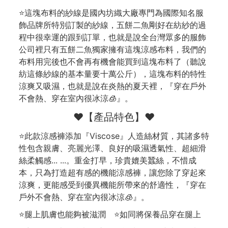
⭐這塊布料的紗線是國內坊織大廠專門為國際知名服
飾品牌所特別訂製的紗線，五餅二魚剛好在紡紗的過
程中很幸運的跟到訂單，也就是說全台灣眾多的服飾
公司裡只有五餅二魚獨家擁有這塊涼感布料，我們的
布料用完後也不會再有機會能買到這塊布料了（聽說
紡這條紗線的基本量要十萬公斤），這塊布料的特性
涼爽又吸濕，也就是說在炎熱的夏天裡，『穿在戶外
不會熱、穿在室內很冰涼🧊』。
❤️【產品特色】❤️
⭐此款涼感褲添加『Viscose』人造絲材質，其諸多特
性包含親膚、亮麗光澤、良好的吸濕透氣性、超細滑
絲柔觸感... ...。重金打早，珍貴媲美蠶絲，不惜成
本，只為打造超有感的機能涼感褲，讓您除了穿起來
涼爽，更能感受到優異機能所帶來的舒適性，『穿在
戶外不會熱、穿在室內很冰涼🧊』。
⭐腿上肌膚也能夠被滋潤 ⭐如同將保養品穿在腿上