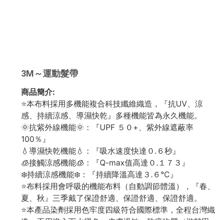
3M～運動髮帶
商品簡介:
⭐本布料採用多機能複合科技纖維織造，『抗UV、涼
感、持續涼感、導濕快乾』多種機能皆為永久機能。
🌞抗紫外線機能🌞：『UPF ５０+、紫外線遮蔽率
100％』
💧導濕快乾機能💧：『吸水速度快達０.６秒』
🧊接觸涼感機能🧊：『Q-max值高達０.１７３』
❄️持續涼感機能❄️：『持續降溫高達３.６°C』
⭐布料採用會呼吸的機能布料（自動調節體溫），『春、
夏、秋』三季戴了保證舒適、保證舒適、保證舒適。
⭐本產品染劑採用色牢度四級符合國際標準，全程台灣織