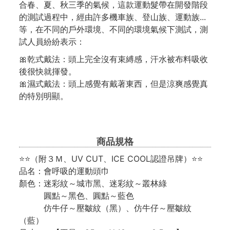
合春、夏、秋三季的氣候，這款運動髮帶在開發階段
的測試過程中，經由許多機車族、登山族、運動族...
等，在不同的戶外環境、不同的環境氣候下測試，測
試人員紛紛表示：
🎀乾式戴法：頭上完全沒有束縛感，汗水被布料吸收
後很快就揮發。
🎀濕式戴法：頭上感覺有戴著東西，但是涼爽感覺真
的特別明顯。
商品規格
⭐⭐（附３Ｍ、UV CUT、ICE COOL認證吊牌）⭐⭐
品名：會呼吸的運動頭巾
顏色：迷彩紋～城市黑、迷彩紋～叢林綠
圓點～黑色、圓點～藍色
仿牛仔～壓皺紋（黑）、仿牛仔～壓皺紋
（藍）