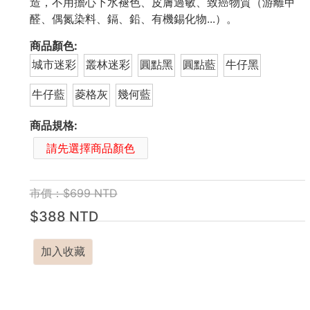
造，不用擔心下水褪色、皮膚過敏、致癌物質（游離甲
醛、偶氮染料、鎘、鉛、有機錫化物...）。
商品顏色:
城市迷彩
叢林迷彩
圓點黑
圓點藍
牛仔黑
牛仔藍
菱格灰
幾何藍
商品規格:
請先選擇商品顏色
市價：$699 NTD
$388 NTD
加入收藏