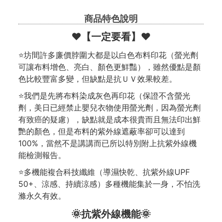
商品特色說明
❤️【一定要看】❤️
⭐坊間許多廉價脖圍大都是以白色布料印花（螢光劑
可讓布料增色、亮白、顏色更鮮豔），雖然優點是顏
色比較豐富多變，但缺點是抗ＵＶ效果較差。
⭐我們是先將布料染成灰色再印花（保證不含螢光
劑，美日已經禁止嬰兒衣物使用螢光劑，因為螢光劑
有致癌的疑慮），缺點就是成本很貴而且無法印出鮮
艷的顏色，但是布料的紫外線遮蔽率卻可以達到
100%，當然不是講講而已所以特別附上抗紫外線機
能檢測報告。
⭐多機能複合科技纖維（導濕快乾、抗紫外線UPF
50+、涼感、持續涼感）多種機能集於一身，不怕洗
滌永久有效。
🌞抗紫外線機能🌞