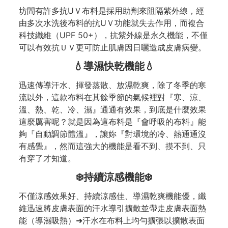
坊間有許多抗UＶ布料是採用助劑來阻隔紫外線，經
由多次水洗後布料的抗UＶ功能就失去作用，而複合
科技纖維（UPF 50+），抗紫外線是永久機能，不僅
可以有效抗ＵＶ更可防止肌膚因日曬造成皮膚病變。
💧導濕快乾機能💧
迅速傳導汗水、揮發蒸散、放濕乾爽，除了冬季的寒
流以外，這款布料在其餘季節的氣候裡對『寒、涼、
溫、熱、乾、冷、濕』通通有效果，到底是什麼效果
這麼厲害呢？就是因為這布料是『會呼吸的布料』能
夠『自動調節體溫』，讓妳『對環境的冷、熱通通沒
有感覺』，然而這強大的機能是看不到、摸不到、只
有穿了才知道。
❄️持續涼感機能❄️
不僅涼感效果好、持續涼感佳、導濕乾爽機能優，纖
維迅速將皮膚表面的汗水導引擴散並帶走皮膚表面熱
能（導濕吸熱）➜汗水在布料上均勻擴張以擴散表面