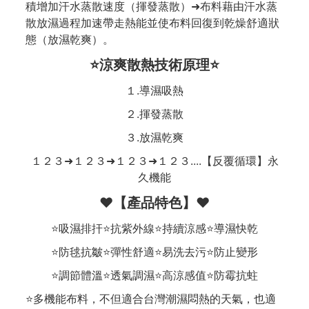
積增加汗水蒸散速度（揮發蒸散）➜布料藉由汗水蒸
散放濕過程加速帶走熱能並使布料回復到乾燥舒適狀
態（放濕乾爽）。
⭐涼爽散熱技術原理⭐
１.導濕吸熱
２.揮發蒸散
３.放濕乾爽
１２３➜１２３➜１２３➜１２３....【反覆循環】永
久機能
❤️【產品特色】❤️
⭐吸濕排扞⭐抗紫外線⭐持續涼感⭐導濕快乾
⭐防毬抗皺⭐彈性舒適⭐易洗去污⭐防止變形
⭐調節體溫⭐透氣調濕⭐高涼感值⭐防霉抗蛀
⭐多機能布料，不但適合台灣潮濕悶熱的天氣，也適