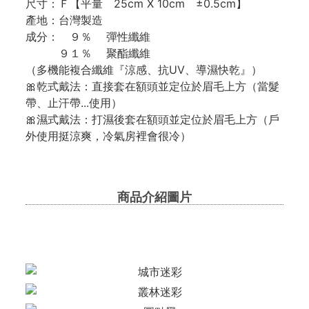
尺寸：Ｆ【平量 25cm X 10cm ±0.5cm】
產地：台灣製造
成分： ９％ 彈性纖維
９１％ 聚酯纖維
（多機能複合纖維『涼感、抗UV、導濕快乾』）
🎀乾式戴法：直接套在額頭並定位於眉毛上方（當髮
帶、止汗帶...使用）
🎀濕式戴法：打濕後套在額頭並定位於眉毛上方（戶
外使用挺涼爽，冷氣房裡會很冷）
商品介紹圖片