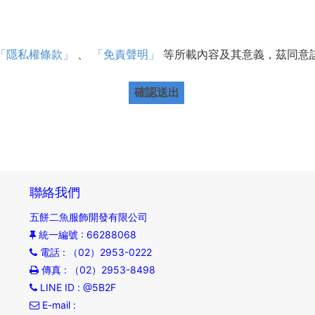
「隱私權條款」
、
「免責聲明」
等所載內容及其意義，茲同意
確認送出
聯絡我們
五餅二魚服飾開發有限公司
統一編號
: 66288068
電話
: （02）2953-0222
傳真
: （02）2953-8498
LINE ID
: @5B2F
E-mail
: